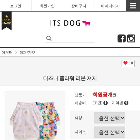
로그인
회원가입
장바구니
마이페이지
BOOK
MARK
아우터
점퍼/자켓
10
디즈니 플라워 리본 져지
회원공개
상품가
원
배송비
(조건)
지역별
색상
사이즈