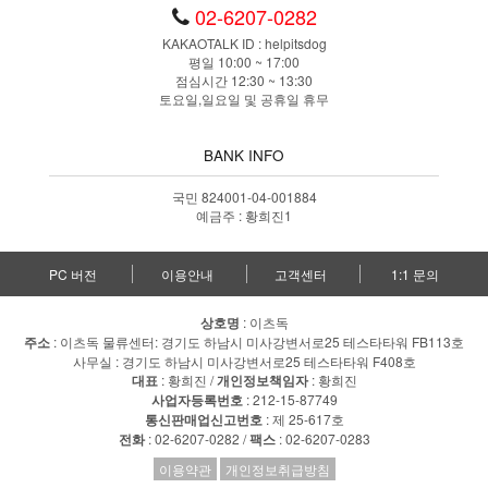
02-6207-0282
KAKAOTALK ID : helpitsdog
평일 10:00 ~ 17:00
점심시간 12:30 ~ 13:30
토요일,일요일 및 공휴일 휴무
BANK INFO
국민 824001-04-001884
예금주 : 황희진1
PC 버전
이용안내
고객센터
1:1 문의
상호명
: 이츠독
주소
: 이츠독 물류센터: 경기도 하남시 미사강변서로25 테스타타워 FB113호
사무실 : 경기도 하남시 미사강변서로25 테스타타워 F408호
대표
: 황희진 /
개인정보책임자
: 황희진
사업자등록번호
: 212-15-87749
통신판매업신고번호
: 제 25-617호
전화
: 02-6207-0282 /
팩스
: 02-6207-0283
이용약관
개인정보취급방침