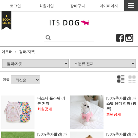
로그인
회원가입
장바구니
마이페이지
BOOK
MARK
아우터
점퍼/자켓
정렬
디즈니 플라워 리
[30%추가할인] 파
본 져지
스텔 윈디 점퍼 (핑
크)
회원공개
회원공개
[30%추가할인] 파
[30%추가할인] 파