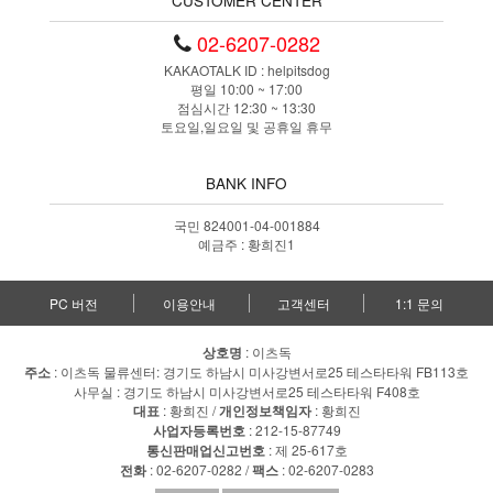
CUSTOMER CENTER
02-6207-0282
KAKAOTALK ID : helpitsdog
평일 10:00 ~ 17:00
점심시간 12:30 ~ 13:30
토요일,일요일 및 공휴일 휴무
BANK INFO
국민 824001-04-001884
예금주 : 황희진1
PC 버전
이용안내
고객센터
1:1 문의
상호명
: 이츠독
주소
: 이츠독 물류센터: 경기도 하남시 미사강변서로25 테스타타워 FB113호
사무실 : 경기도 하남시 미사강변서로25 테스타타워 F408호
대표
: 황희진 /
개인정보책임자
: 황희진
사업자등록번호
: 212-15-87749
통신판매업신고번호
: 제 25-617호
전화
: 02-6207-0282 /
팩스
: 02-6207-0283