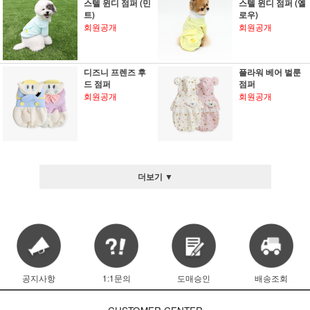
스텔 윈디 점퍼 (민
스텔 윈디 점퍼 (옐
트)
로우)
회원공개
회원공개
디즈니 프렌즈 후
플라워 베어 벌룬
드 점퍼
점퍼
회원공개
회원공개
더보기 ▼
공지사항
1:1문의
도매승인
배송조회